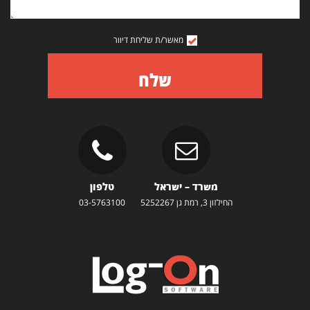
מאשר/ת שליחת דיוור
שלח
משרד – ישראל
טלפון
החילזון 3, רמת גן 5252267
03-5763100