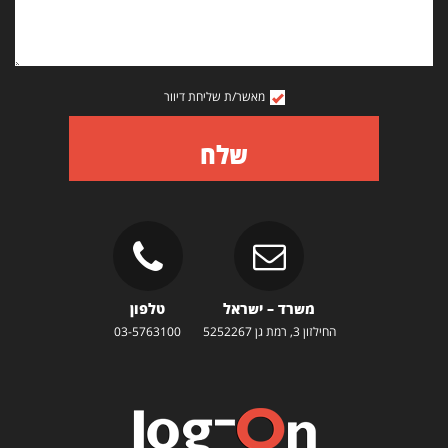
מאשר/ת שליחת דיוור
שלח
משרד – ישראל
טלפון
החילזון 3, רמת גן 5252267
03-5763100