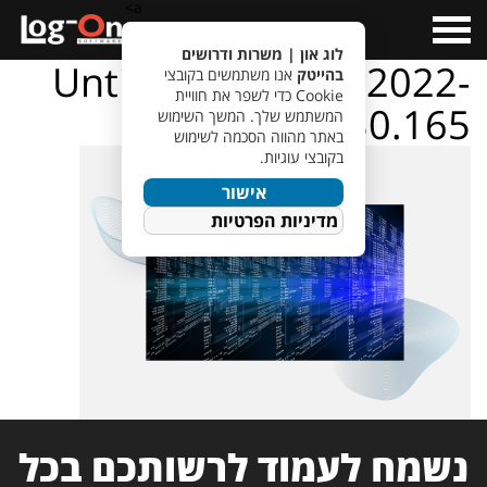
a>
Open
Menu
לוג און | משרות ודרושים
Untitled design – 2022-
בהייטק
אנו משתמשים בקובצי
Cookie כדי לשפר את חוויית
03-22T132430.165
המשתמש שלך. המשך השימוש
באתר מהווה הסכמה לשימוש
בקובצי עוגיות.
אישור
מדיניות הפרטיות
נשמח לעמוד לרשותכם בכל