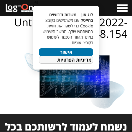
a>
Open
Menu
לוג און | משרות ודרושים
Untitled design – 2022-
בהייטק
אנו משתמשים בקובצי
Cookie כדי לשפר את חוויית
03-22T131548.154
המשתמש שלך. המשך השימוש
באתר מהווה הסכמה לשימוש
בקובצי עוגיות.
אישור
מדיניות הפרטיות
נשמח לעמוד לרשותכם בכל