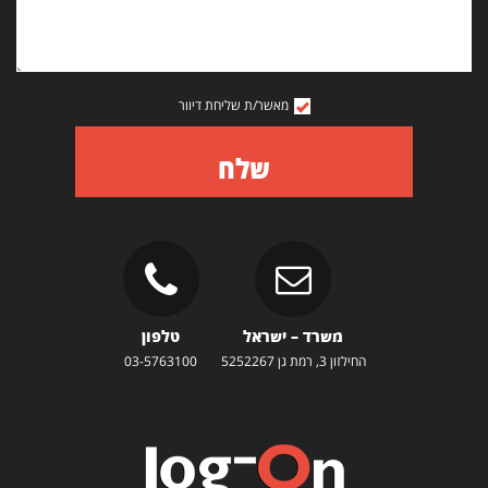
מאשר/ת שליחת דיוור
שלח
משרד – ישראל
טלפון
החילזון 3, רמת גן 5252267
03-5763100