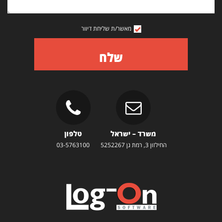
מאשר/ת שליחת דיוור
שלח
משרד – ישראל
טלפון
החילזון 3, רמת גן 5252267
03-5763100