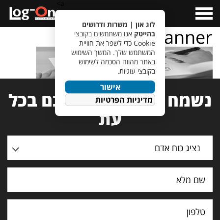
a>
Open
Menu
לוג און | משרות ודרושים
services-banner
בהייטק
אנו משתמשים בקובצי
Cookie כדי לשפר את חוויית
המשתמש שלך. המשך השימוש
באתר מהווה הסכמה לשימוש
בקובצי עוגיות.
אישור
נשמח לעמוד לרשותכם בכל
מדיניות הפרטיות
עת
נציג כוח אדם