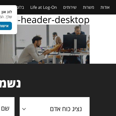
אודות
משרות
שירותים
Life at Log-On
בלוג
טבלאות
לוג און 
page-header-desktop
שלך. המש
אישור
נשמח
נציג כוח אדם