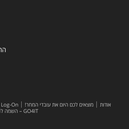
החילזון 
אודות
מוצאים לכם היום את עובדי המחר!
t Log-On
GO4IT – השמה להייטק