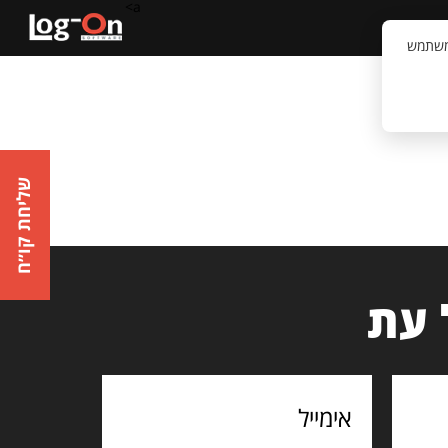
a>
קשר
וויית המשתמש
שליחת קו״ח
 עת