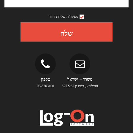
מאשר/ת שליחת דיוור
שלח
משרד – ישראל
טלפון
החילזון 3, רמת גן 5252267
03-5763100