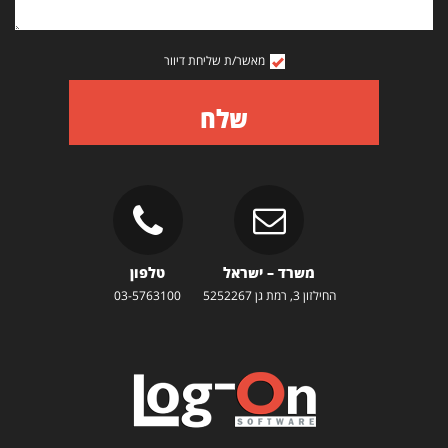
מאשר/ת שליחת דיוור
שלח
משרד – ישראל
טלפון
החילזון 3, רמת גן 5252267
03-5763100