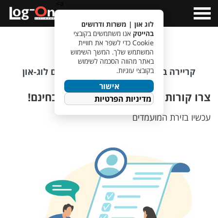
a>
Open
Menu
לוג און | משרות ודרושים
בהייטק
אנו משתמשים בקובצי
מגזר ביטחוני
Cookie כדי לשפר את חוויית
המשתמש שלך. המשך השימוש
באתר מהווה הסכמה לשימוש
בקובצי עוגיות.
קריירה בתעשייה הביטחונית עושים עם לוג-און
אישור
צרו קורות חיים במהירות, בקלות ובחינם!
מדיניות הפרטיות
עכשיו בזירת המועמדים