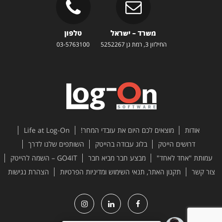
משרד – ישראל
טלפון
החילזון 3, רמת גן 5252267
03-5763100
אודות
מוצאים לכם היום את עובדי המחר!
Life at Log-On
דרושים הייטק
בלוג עבודה בהייטק
השותפים שלנו לדרך
עמותת "אחד לאחד"
מבצע חבר מביא חבר
GO4IT – השמה להייטק
צור קשר
תקנון האתר, תנאי השימוש ומדיניות הפרטיות
הצהרת נגישות