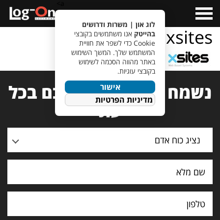
a>
Open
Menu
לוג און | משרות ודרושים
xsites
בהייטק
אנו משתמשים בקובצי
Cookie כדי לשפר את חוויית
המשתמש שלך. המשך השימוש
באתר מהווה הסכמה לשימוש
בקובצי עוגיות.
נשמח לעמוד לרשותכם בכל
אישור
מדיניות הפרטיות
עת
נציג כוח אדם