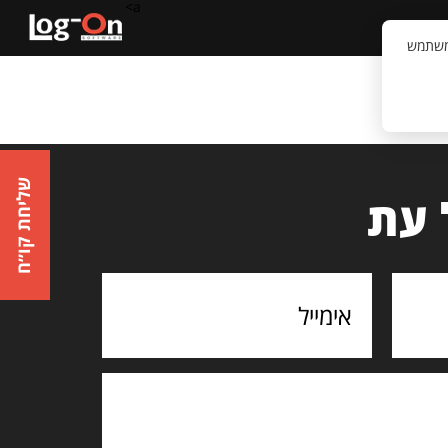
a>
קשר
וויית המשתמש
שליחת קו״ח
 עת