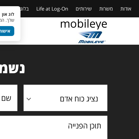
אודות
משרות
שירותים
Life at Log-On
בלוג
טבלאות
לוג און 
mobileye
שלך. המש
אישור
נשמח
נציג כוח אדם
תוכן
הפנייה