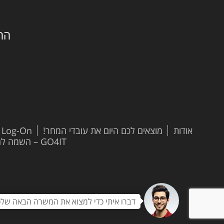
החילזון 
אודות
מוצאים לכם היום את עובדי המחר!
t Log-On
GO4IT – השמה להייטק
דברו איתי כדי למצוא את המשרה הבאה שלכ