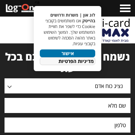
a>
Open
Menu
לוג און | משרות ודרושים
max-leumi-card
בהייטק
אנו משתמשים בקובצי
Cookie כדי לשפר את חוויית
המשתמש שלך. המשך השימוש
באתר מהווה הסכמה לשימוש
בקובצי עוגיות.
נשמח לעמוד לרשותכם בכל
אישור
מדיניות הפרטיות
עת
נציג כוח אדם