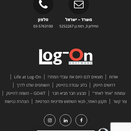
משרד – ישראל
טלפון
החילזון 3, רמת גן 5252267
03-5763100
אודות
מוצאים לכם היום את עובדי המחר!
Life at Log-On
דרושים הייטק
בלוג עבודה בהייטק
השותפים שלנו לדרך
עמותת "אחד לאחד"
מבצע חבר מביא חבר
GO4IT – השמה להייטק
צור קשר
תקנון האתר, תנאי השימוש ומדיניות הפרטיות
הצהרת נגישות