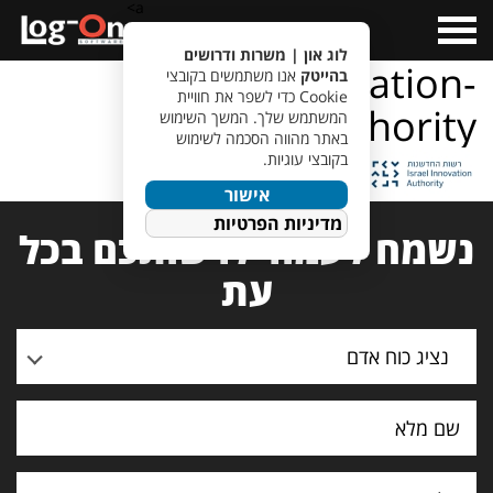
a>
Open
Menu
לוג און | משרות ודרושים
logo-innovation-
בהייטק
אנו משתמשים בקובצי
Cookie כדי לשפר את חוויית
authority
המשתמש שלך. המשך השימוש
באתר מהווה הסכמה לשימוש
בקובצי עוגיות.
אישור
מדיניות הפרטיות
נשמח לעמוד לרשותכם בכל
עת
נציג כוח אדם