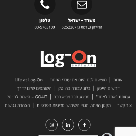
משרד – ישראל
טלפון
החילזון 3, רמת גן 5252267
03-5763100
אודות
מוצאים לכם היום את עובדי המחר!
Life at Log-On
דרושים הייטק
בלוג עבודה בהייטק
השותפים שלנו לדרך
עמותת "אחד לאחד"
מבצע חבר מביא חבר
GO4IT – השמה להייטק
צור קשר
תקנון האתר, תנאי השימוש ומדיניות הפרטיות
הצהרת נגישות