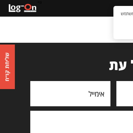
a>
קשר
וויית המשתמש
שליחת קו״ח
 עת