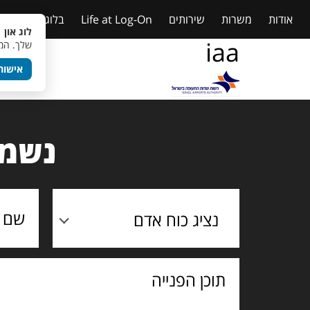
אודות
משרות
שירותים
Life at Log-On
בלוג
טבלאות
לוג און 
iaa
שלך. המש
אישור
נשמח
נציג כוח אדם
תוכן
הפנייה