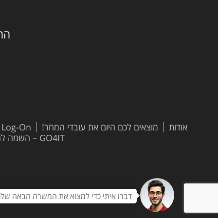
החילזון 
אודות
מוצאים לכם היום את עובדי המחר!
t Log-On
GO4IT – השמה להייטק
דברו איתי כדי למצוא את המשרה הבאה שלכ