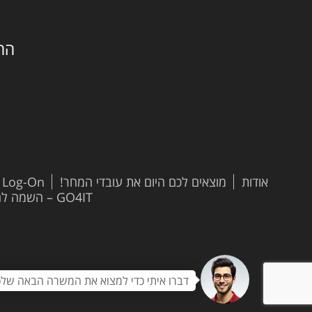
החילזון 
אודות
מוצאים לכם היום את עובדי המחר!
t Log-On
GO4IT – השמה להייטק
דברו איתי כדי למצוא את המשרה הבאה שלכ