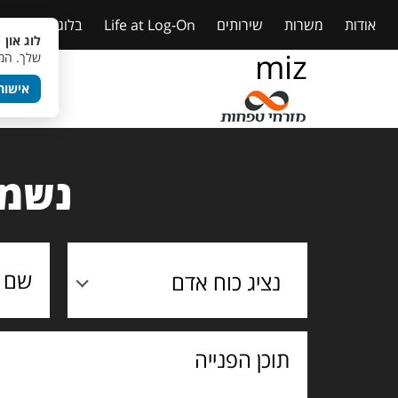
אודות
משרות
שירותים
Life at Log-On
בלוג
טבלאות
לוג און 
miz
שלך. המש
אישור
נשמח
נציג כוח אדם
תוכן
הפנייה