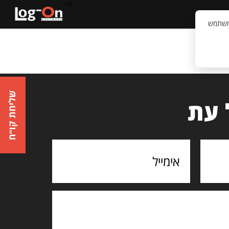
a>
קשר
וויית המשתמש
שליחת קו״ח
 עת