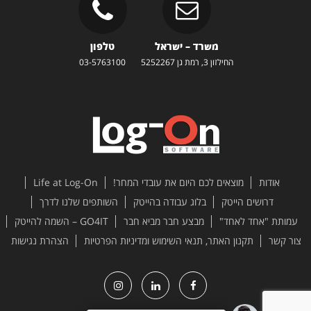
משרד – ישראל
טלפון
החילזון 3, רמת גן 5252267
03-5763100
אודות
מוצאים לכם היום את עובדי המחר!
Life at Log-On
דרושים הייטק
בלוג עבודה בהייטק
השותפים שלנו לדרך
עמותת "אחד לאחד"
מבצע חבר מביא חבר
GO4IT – השמה להייטק
צור קשר
תקנון האתר, תנאי השימוש ומדיניות הפרטיות
הצהרת נגישות