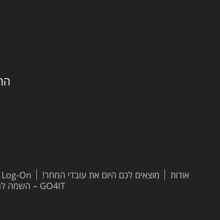
החילזון 
אודות
מוצאים לכם היום את עובדי המחר!
t Log-On
GO4IT – השמה להייטק