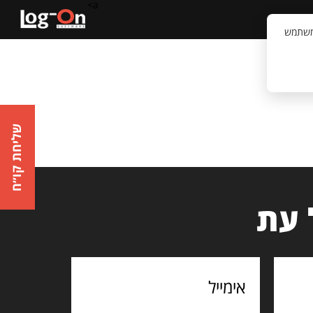
a>
קשר
וויית המשתמש
שליחת קו״ח
 עת