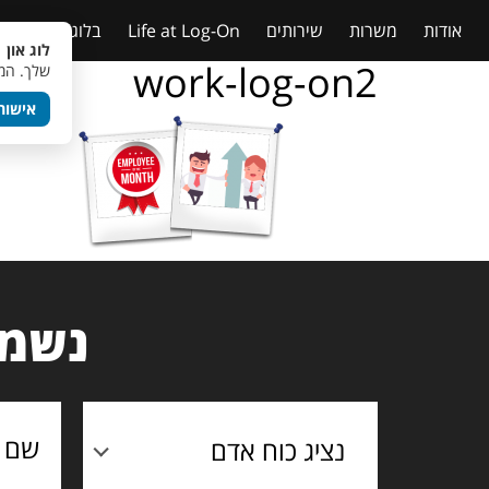
אודות
משרות
שירותים
Life at Log-On
בלוג
טבלאות
לוג און 
work-log-on2
שלך. המש
אישור
נשמח
נציג כוח אדם