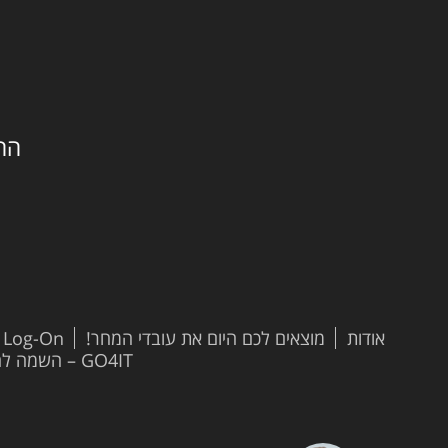
החילזון 
אודות
מוצאים לכם היום את עובדי המחר!
t Log-On
GO4IT – השמה להייטק