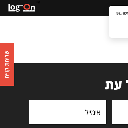
a>
קשר
וויית המשתמש
שליחת קו״ח
 עת