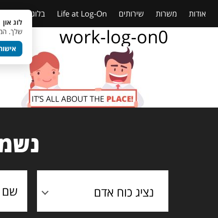
אודות
משרות
שירותים
Life at Log-On
בלוג
טבלאות
לוג און 
work-log-on0
שלך. המש
אישור
נשמח
נציג כוח אדם