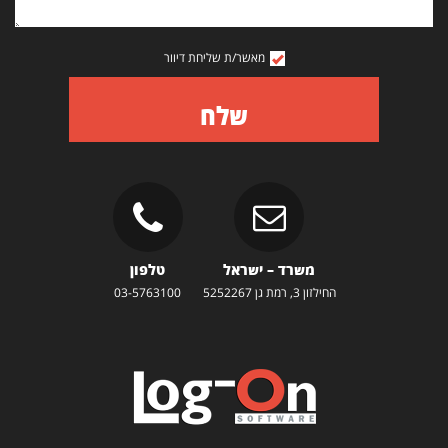
מאשר/ת שליחת דיוור
שלח
משרד – ישראל
טלפון
החילזון 3, רמת גן 5252267
03-5763100