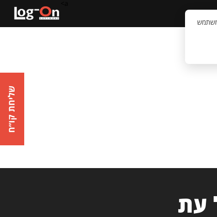
a>
קשר
וויית המשתמש
שליחת קו״ח
 עת