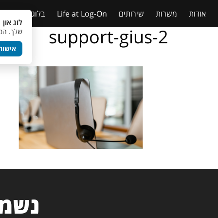
אודות
משרות
שירותים
Life at Log-On
בלוג
טבלאות
לוג און 
support-gius-2
שלך. המש
אישור
נשמח