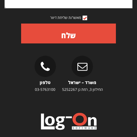
מאשר/ת שליחת דיוור
שלח
משרד – ישראל
טלפון
החילזון 3, רמת גן 5252267
03-5763100