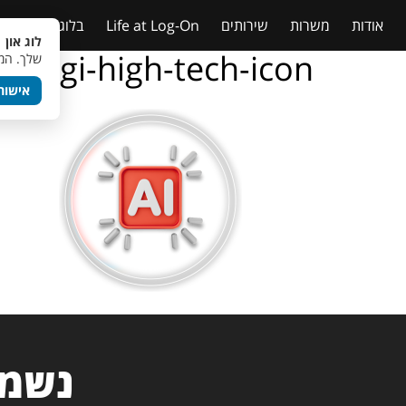
אודות
משרות
שירותים
Life at Log-On
בלוג
טבלאות
לוג און 
logi-high-tech-icon
שלך. המש
אישור
נשמח