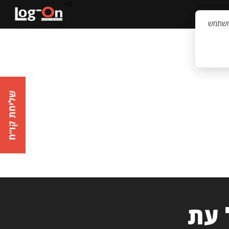
a>
קשר
וויית המשתמש
שליחת קו״ח
 עת