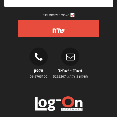
מאשר/ת שליחת דיוור
שלח
משרד – ישראל
טלפון
החילזון 3, רמת גן 5252267
03-5763100