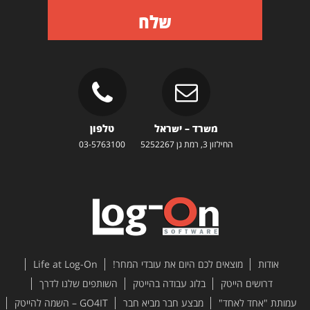
שלח
משרד – ישראל
טלפון
החילזון 3, רמת גן 5252267
03-5763100
אודות
מוצאים לכם היום את עובדי המחר!
Life at Log-On
דרושים הייטק
בלוג עבודה בהייטק
השותפים שלנו לדרך
עמותת "אחד לאחד"
מבצע חבר מביא חבר
GO4IT – השמה להייטק