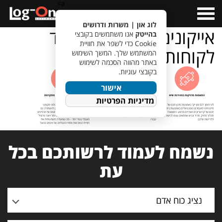
a>
Open
Menu
לוג און | משרות ודרושים
אייקונים אתר גיוס (עמוד
בהייטק
אנו משתמשים בקובצי
Cookie כדי לשפר את חוויית
לקוחות ועמוד לוגי (12)
המשתמש שלך. המשך השימוש
באתר מהווה הסכמה לשימוש
בקובצי עוגיות.
אישור
מדיניות הפרטיות
נשמח לעמוד לרשותכם בכל
עת
נציג כוח אדם