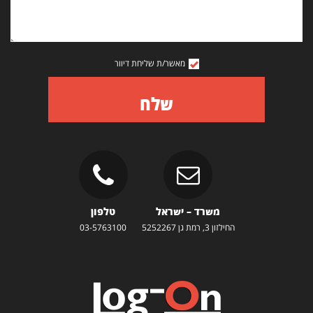
מאשר/ת שליחת דיוור
שלח
משרד – ישראל
טלפון
החילזון 3, רמת גן 5252267
03-5763100