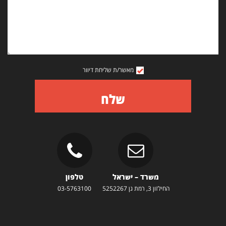
מאשר/ת שליחת דיוור
שלח
משרד – ישראל
טלפון
החילזון 3, רמת גן 5252267
03-5763100