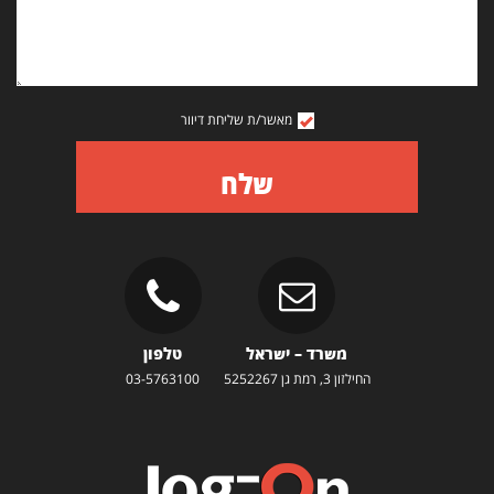
מאשר/ת שליחת דיוור
שלח
משרד – ישראל
טלפון
החילזון 3, רמת גן 5252267
03-5763100