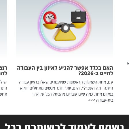
שהיא
האם בכלל אפשר להגיע לאיזון בין העבודה
רוצ
לחיים ב-2026?
להת
עם, אחת השאלות הראשונות שמועמדים שאלו בראיון עבודה
יש לכ
הייתה "מה השכר?". היום, יותר ויותר אנשים מתחילים דווקא
התחל
במקום אחר. כמה ימים עובדים מהבית? הכל על איזון
תחשפ
בית-עבודה >>>
נשמח לעמוד לרשותכם בכל