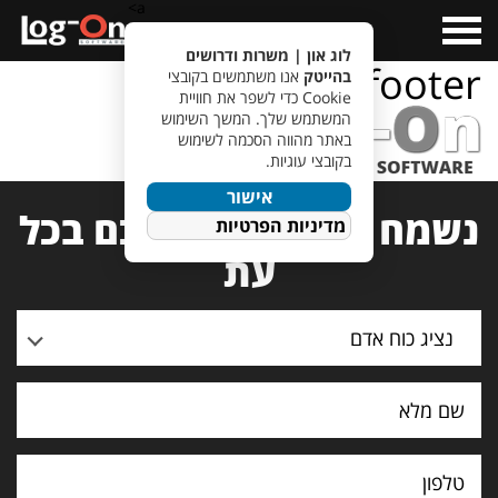
a>
Open
Menu
לוג און | משרות ודרושים
logo-footer
בהייטק
אנו משתמשים בקובצי
Cookie כדי לשפר את חוויית
המשתמש שלך. המשך השימוש
באתר מהווה הסכמה לשימוש
בקובצי עוגיות.
אישור
נשמח לעמוד לרשותכם בכל
מדיניות הפרטיות
עת
נציג כוח אדם