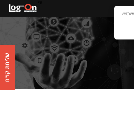
a>
קשר
וויית המשתמש
שליחת קו״ח