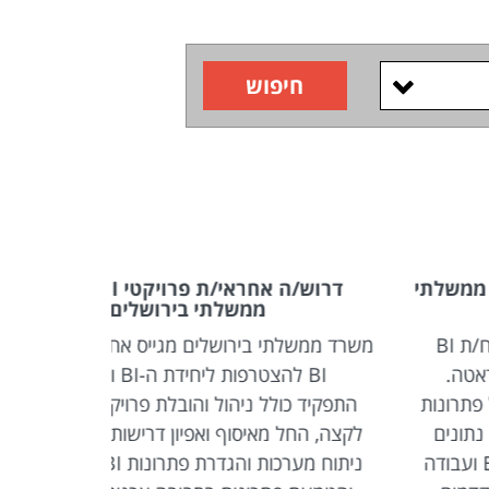
חיפוש
דרוש/ה אחראי/ת פרויקטי BI למשרד
ממשלתי בירושלים
בי
רד ממשלתי בירושלים מגייס אחראי/ת פרויקטי
חברת ביטוח 
BI להצטרפות ליחידת ה-BI והדאטה.
התפקיד כולל ניהול והובלת פרויקטי BI מקצה
על 
קצה, החל מאיסוף ואפיון דרישות עסקיות, דרך
התפקיד מ
ניתוח מערכות והגדרת פתרונות BI, ועד ליישום