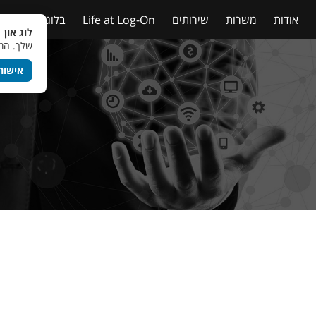
אודות
משרות
שירותים
Life at Log-On
בלוג
טבלאות
לוג און 
שלך. המש
אישור