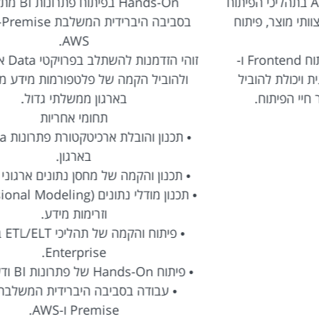
תוח
Hands-On בפיתוח פתרונות BI מתקדמים
בסביבה היברידית המשלבת On-Premise וענן
ב
AWS.
זוהי הזדמנות להשתלב בפרויקטי Data אסטרטגיים
ולהוביל הקמה של פלטפורמות מידע מתקדמות
ו
בארגון ממשלתי גדול.
תחומי אחריות
• תכנון והובלת ארכיטקטורת פתרונות Data ו-BI
בארגון.
• תכנון והקמה של מחסן נתונים ארגוני (DWH).
• תכנון מודלי נתונים (Dimensional Modeling)
וזרימות מידע.
• א
• פיתוח והקמה של תהליכי ETL/ELT בסביבת
Enterprise.
• פיתוח Hands-On של פתרונות BI ודשבורדים.
• עבודה בסביבה היברידית המשלבת On-
Premise ו-AWS.