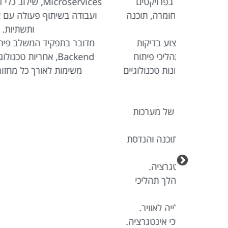
רויקטים
Microservices, שילוב כלי AI בתהליכי הפי
מרה, תוכנה
ועבודה בשיתוף פעולה עם צוותי מוצר, פיתוח
ותשתיות.
 בדיקות
מדובר בתפקיד המשלב פיתוח Frontend ו-
יכי פיתוח
Backend, אחריות טכנולוגית ויכולת להוביל
טכנולוגיים
משימות לאורך כל מחזור חיי הפיתוח.
 מערכות
כנה והנדסת
ציה.
ך תהליכי
 לאוויר.
אינטגרציה.