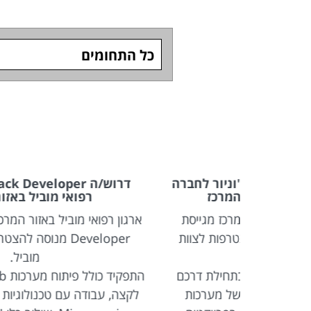
כל התחומים
יור לחברה
דרוש/ה Full Stack Developer לארגון
רכז
רפואי מוביל באזור המרכז
ז מגייסת
ארגון רפואי מוביל באזור המרכז מגייס ack
ות לצוות
Developer מנוסה להצטרפות לצוות פיתוח
מוביל.
חילת דרכם
התפקיד כולל פיתוח מערכות Web מורכבו
 מערכות
לקצה, עבודה עם טכנולוגיות מתקדמות בסביב