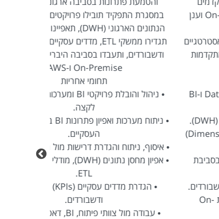
והטמעת פתרונות בסביבה ארגונית מורכבת.
טכנולוגיים
מסגרת התפקיד תובילו פרויקטים בתחום מחסן
מתמיד של 
הנתונים הארגוני (DWH), תאפיינו מודלי נתונים,
להשתלב ב
תגדירו ממשקי ETL, מדדים עסקיים (KPIs), דוחות
בפרויק
דשבורדים, ותעבדו בסביבה היברידית המשלבת
On-Premise ו-AWS.
תחומי אחריות
מ
• ניהול והובלת פרויקטי BI ומערכות מידע מקצה
• חניכה, לי
לקצה.
• ניתוח מערכות ואפיון פתרונות BI בהתאם לצרכים
• תכנון וה
העסקיים.
יסוף, ניתוח והגדרת דרישות מול גורמים עסקיים.
• הובלת 
• אפיון מחסן נתונים (DWH), מודלי נתונים וממשקי
ETL.
• הגדרת מדדים עסקיים (KPIs) ואפיון דוחות
ודשבורדים.
• ניתוח 
• עבודה מול צוותי פיתוח, BI, דאטה וממשקים