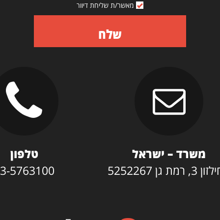
מאשר/ת שליחת דיוור
שלח
משרד – ישראל
טלפון
3, רמת גן 5252267
3-5763100