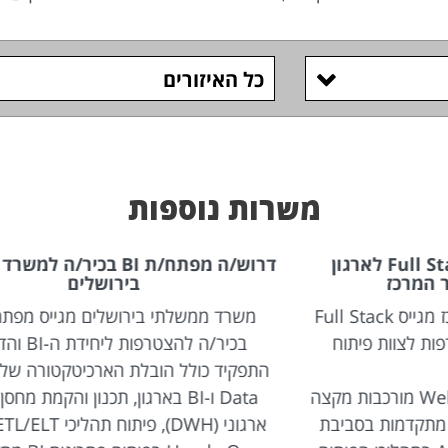
כל האיזורים
משרות נוספות
דרוש/ה מפתח/ת BI בכיר/ה למשרד ממשלתי
בירושלים
Full St
משרד ממשלתי בירושלים מגייס מפתח/ת BI
מש
בכיר/ה להצטרפות ליחידת ה-BI והדאטה.
התפקיד כולל הובלת הארכיטקטורה של פתרונות
ת מקצה
Data ו-BI בארגון, תכנון והקמת מחסן נתונים
ל
ת
ארגוני (DWH), פיתוח תהליכי ETL/ELT ועבודה