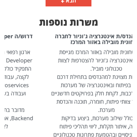
הבא
משרות נוספות
דרוש/ה Full Stack Developer לארגון רפואי
מוביל באזור המרכז
ארגון רפואי מוביל באזור המרכז מגייס Full Stack
Developer מנוסה להצטרפות לצוות פיתוח מוביל.
התפקיד כולל פיתוח מערכות Web מורכבות מקצה
לקצה, עבודה עם טכנולוגיות מתקדמות בסביבת
Microservices, שילוב כלי AI בתהליכי הפיתוח
ם
ועבודה בשיתוף פעולה עם צוותי מוצר, פיתוח
ותשתיות.
מדובר בתפקיד המשלב פיתוח Frontend ו-
Backend, אחריות טכנולוגית ויכולת להוביל משימות
לאורך כל מחזור חיי הפיתוח.