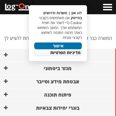
a>
Open
Menu
לוג און | משרות ודרושים
בהייטק
אנו משתמשים בקובצי
אופס…
Cookie כדי לשפר את חוויית
המשתמש שלך. המשך השימוש
באתר מהווה הסכמה לשימוש
בקובצי עוגיות.
המשרה כבר לא קיימת, אבל יש לנו משרות אחרות להציע לך
🙂
אישור
מדיניות הפרטיות
AI ופיתוח מודלים
מגזר ביטחוני
אבטחת מידע וסייבר
פיתוח תוכנה
בוגרי יחידות צבאיות