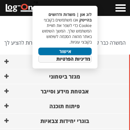
a>
Open
Menu
לוג און | משרות ודרושים
בהייטק
אנו משתמשים בקובצי
אופס…
Cookie כדי לשפר את חוויית
המשתמש שלך. המשך השימוש
באתר מהווה הסכמה לשימוש
בקובצי עוגיות.
המשרה כבר לא קיימת, אבל יש לנו משרות אחרות להציע לך
🙂
אישור
מדיניות הפרטיות
AI ופיתוח מודלים
מגזר ביטחוני
אבטחת מידע וסייבר
פיתוח תוכנה
בוגרי יחידות צבאיות