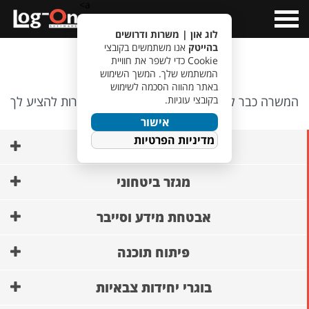
a>
Open
Menu
לוג און | משרות ודרושים
בהייטק
אנו משתמשים בקובצי
אופס…
Cookie כדי לשפר את חוויית
המשתמש שלך. המשך השימוש
באתר מהווה הסכמה לשימוש
בקובצי עוגיות.
המשרה כבר לא קיימת, אבל יש לנו משרות אחרות להציע לך
🙂
אישור
מדיניות הפרטיות
AI ופיתוח מודלים
מגזר ביטחוני
אבטחת מידע וסייבר
פיתוח תוכנה
בוגרי יחידות צבאיות