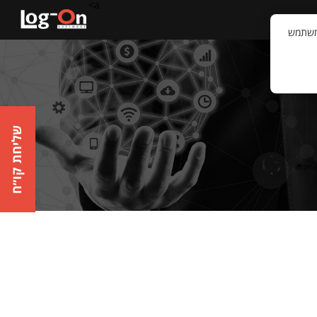
a>
קשר
וויית המשתמש
שליחת קו״ח