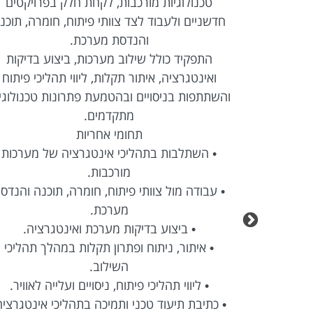
REST API, עבודה מול מסדי
טכנולוגיות מורכבות, לקחת חלק בפרויקטים
יים בסביבה
חדשניים ולעבוד לצד צוותי פיתוח, חומרה, תוכנ
והנדסת מערכת.
התפקיד כולל שילוב מערכות, ביצוע בדיקות
• פיתוח Full Stack בטכנולוגיות React ו-
ואינטגרציה, איתור תקלות, ליווי תהליכי פיתוח
והשתתפות בניסויים ובהטמעת פתרונות טכנולוגי
מתקדמים.
רציה עם מערכות
תחומי אחריות
• השתלבות בתהליכי אינטגרציה של מערכות
מורכבות.
 ועד עלייה
• עבודה מול צוותי פיתוח, חומרה, תוכנה והנדס
מערכת.
Agile בסביבה טכנולוגית
• ביצוע בדיקות מערכת ואינטגרציה.
• איתור, ניתוח ופתרון תקלות במהלך תהליכי
השילוב.
• ליווי תהליכי פיתוח, ניסויים ועלייה לאוויר.
• כתיבת תיעוד טכני ותמיכה בתהליכי אינטגרציה