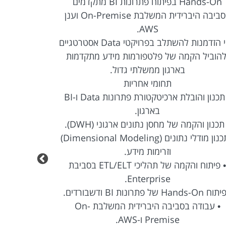
Hands-On בפיתוח פתרונות BI מתקדמים
והטמעת פ
בסביבה היברידית המשלבת On-Premise וענן
במסגרת התפ
AWS.
זוהי הזדמנות להשתלב בפרויקטי Data אסטרטגיים
להוביל הקמה של פלטפורמות מידע מתקדמות
ודשבורדים,
בארגון ממשלתי גדול.
תחומי אחריות
• תכנון והובלת ארכיטקטורת פתרונות Data ו-BI
בארגון.
תכנון והקמה של מחסן נתונים ארגוני (DWH).
• תכנון מודלי נתונים (Dimensional Modeling)
וזרימות מידע.
• איסוף, נית
• פיתוח והקמה של תהליכי ETL/ELT בסביבת
Enterprise.
Hands-O של פתרונות BI ודשבורדים.
• עבודה בסביבה היברידית המשלבת On-
Premise ו-AWS.