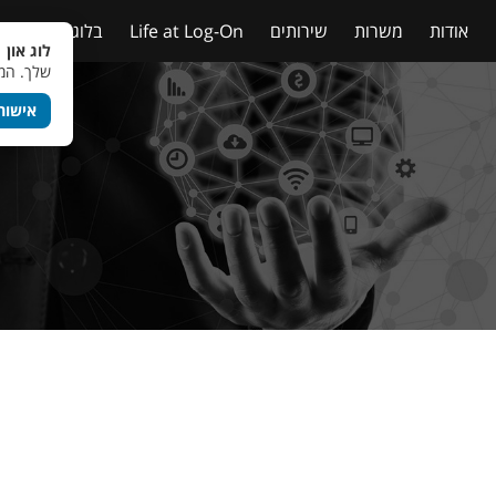
אודות
משרות
שירותים
Life at Log-On
בלוג
טבלאות
לוג און 
שלך. המש
אישור