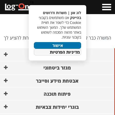
a>
Open
Menu
לוג און | משרות ודרושים
בהייטק
אנו משתמשים בקובצי
אופס…
Cookie כדי לשפר את חוויית
המשתמש שלך. המשך השימוש
באתר מהווה הסכמה לשימוש
בקובצי עוגיות.
המשרה כבר לא קיימת, אבל יש לנו משרות אחרות להציע לך
🙂
אישור
מדיניות הפרטיות
AI ופיתוח מודלים
מגזר ביטחוני
אבטחת מידע וסייבר
פיתוח תוכנה
בוגרי יחידות צבאיות