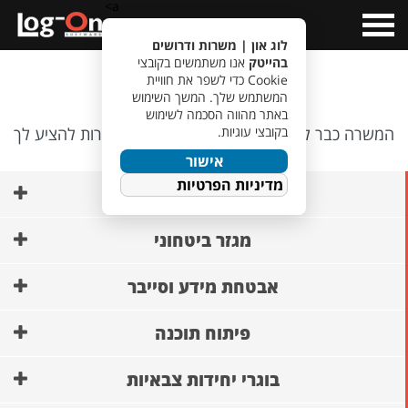
a>
Open
Menu
לוג און | משרות ודרושים
בהייטק
אנו משתמשים בקובצי
אופס…
Cookie כדי לשפר את חוויית
המשתמש שלך. המשך השימוש
באתר מהווה הסכמה לשימוש
בקובצי עוגיות.
המשרה כבר לא קיימת, אבל יש לנו משרות אחרות להציע לך
🙂
אישור
מדיניות הפרטיות
AI ופיתוח מודלים
מגזר ביטחוני
אבטחת מידע וסייבר
פיתוח תוכנה
בוגרי יחידות צבאיות