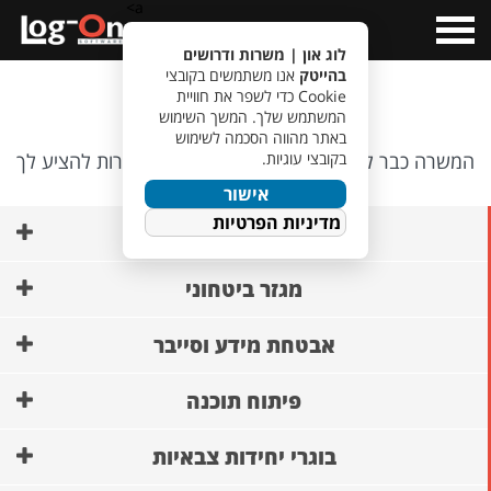
a>
Open
Menu
לוג און | משרות ודרושים
בהייטק
אנו משתמשים בקובצי
אופס…
Cookie כדי לשפר את חוויית
המשתמש שלך. המשך השימוש
באתר מהווה הסכמה לשימוש
בקובצי עוגיות.
המשרה כבר לא קיימת, אבל יש לנו משרות אחרות להציע לך
🙂
אישור
מדיניות הפרטיות
AI ופיתוח מודלים
מגזר ביטחוני
אבטחת מידע וסייבר
פיתוח תוכנה
בוגרי יחידות צבאיות