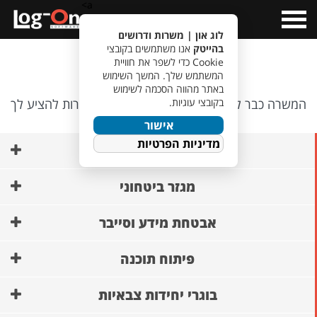
a>
Open
Menu
לוג און | משרות ודרושים
בהייטק
אנו משתמשים בקובצי
אופס…
Cookie כדי לשפר את חוויית
המשתמש שלך. המשך השימוש
באתר מהווה הסכמה לשימוש
בקובצי עוגיות.
המשרה כבר לא קיימת, אבל יש לנו משרות אחרות להציע לך
🙂
אישור
מדיניות הפרטיות
AI ופיתוח מודלים
מגזר ביטחוני
אבטחת מידע וסייבר
פיתוח תוכנה
בוגרי יחידות צבאיות