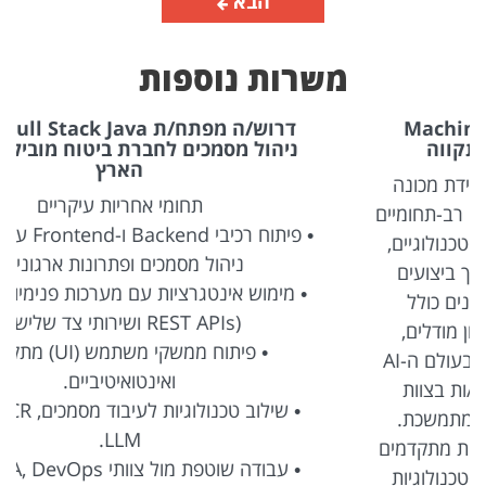
הבא
משרות נוספות
דרוש/ה מפתח/ת Full Stack Java בתחום
ניהול מסמכים לחברת ביטוח מובילה במרכז
הארץ
תחומי אחריות עיקריים
• פיתוח רכיבי Backend ו-Frontend עבור מערכות
ניהול מסמכים ופתרונות ארגוניים.
• מימוש אינטגרציות עם מערכות פנימיות וחיצוניות
(REST APIs ושירותי צד שלישי).
• פיתוח ממשקי משתמש (UI) מתקדמים
ואינטואיטיביים.
• שילוב טכנולוגיות לעיבוד מסמכים, OCR ומודולי
LLM.
• עבודה שוטפת מול צוותי QA, DevOps ומנהלי