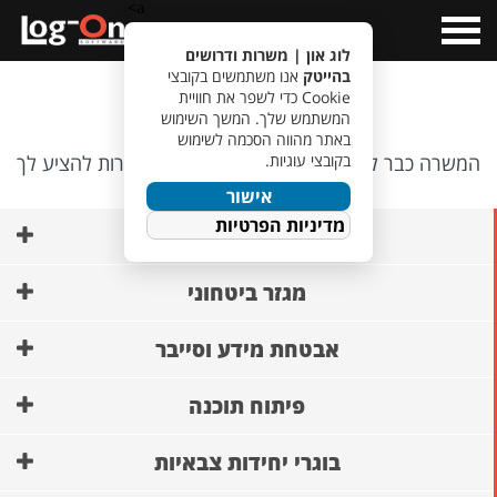
a>
Open
Menu
לוג און | משרות ודרושים
בהייטק
אנו משתמשים בקובצי
אופס…
Cookie כדי לשפר את חוויית
המשתמש שלך. המשך השימוש
באתר מהווה הסכמה לשימוש
בקובצי עוגיות.
המשרה כבר לא קיימת, אבל יש לנו משרות אחרות להציע לך
🙂
אישור
מדיניות הפרטיות
AI ופיתוח מודלים
מגזר ביטחוני
אבטחת מידע וסייבר
פיתוח תוכנה
בוגרי יחידות צבאיות