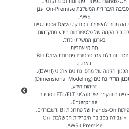
Hands-On בפיתוח פתרונות BI מתקדמים
והטמעת פ
בסביבה היברידית המשלבת On-Premise וענן
במסגרת התפ
AWS.
זוהי הזדמנות להשתלב בפרויקטי Data אסטרטגיים
להוביל הקמה של פלטפורמות מידע מתקדמות
ודשבורדים,
בארגון ממשלתי גדול.
תחומי אחריות
• תכנון והובלת ארכיטקטורת פתרונות Data ו-BI
בארגון.
תכנון והקמה של מחסן נתונים ארגוני (DWH).
• תכנון מודלי נתונים (Dimensional Modeling)
וזרימות מידע.
• איסוף, נית
• פיתוח והקמה של תהליכי ETL/ELT בסביבת
Enterprise.
Hands-O של פתרונות BI ודשבורדים.
• עבודה בסביבה היברידית המשלבת On-
Premise ו-AWS.