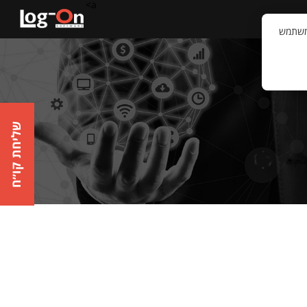
a>
קשר
וויית המשתמש
שליחת קו״ח