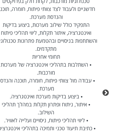
REST API, עבודה מול מסדי
טכנולוגיות מורכבות, לקחת חלק בפרויקטים
יים בסביבה
חדשניים ולעבוד לצד צוותי פיתוח, חומרה, תוכנ
והנדסת מערכת.
התפקיד כולל שילוב מערכות, ביצוע בדיקות
• פיתוח Full Stack בטכנולוגיות React ו-
ואינטגרציה, איתור תקלות, ליווי תהליכי פיתוח
והשתתפות בניסויים ובהטמעת פתרונות טכנולוגי
מתקדמים.
רציה עם מערכות
תחומי אחריות
• השתלבות בתהליכי אינטגרציה של מערכות
מורכבות.
 ועד עלייה
• עבודה מול צוותי פיתוח, חומרה, תוכנה והנדס
מערכת.
Agile בסביבה טכנולוגית
• ביצוע בדיקות מערכת ואינטגרציה.
• איתור, ניתוח ופתרון תקלות במהלך תהליכי
השילוב.
• ליווי תהליכי פיתוח, ניסויים ועלייה לאוויר.
• כתיבת תיעוד טכני ותמיכה בתהליכי אינטגרציה