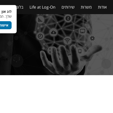
אודות
משרות
שירותים
Life at Log-On
בלוג
טבלאות
לוג און 
שלך. המש
אישור