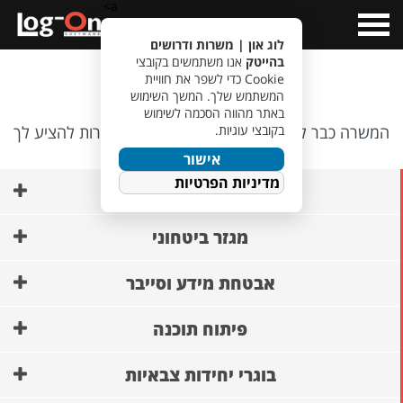
a>
Open
Menu
לוג און | משרות ודרושים
בהייטק
אנו משתמשים בקובצי
אופס…
Cookie כדי לשפר את חוויית
המשתמש שלך. המשך השימוש
באתר מהווה הסכמה לשימוש
בקובצי עוגיות.
המשרה כבר לא קיימת, אבל יש לנו משרות אחרות להציע לך
🙂
אישור
מדיניות הפרטיות
AI ופיתוח מודלים
מגזר ביטחוני
אבטחת מידע וסייבר
פיתוח תוכנה
בוגרי יחידות צבאיות