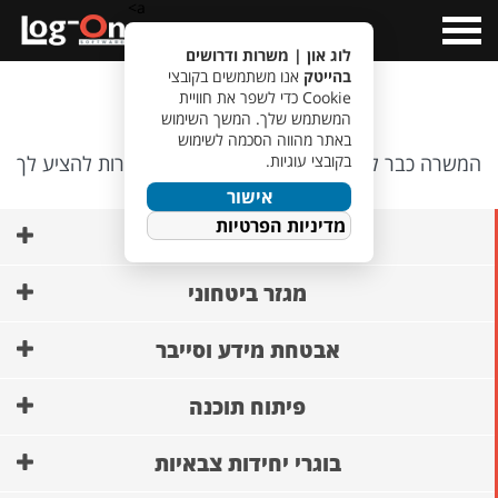
a>
Open
Menu
לוג און | משרות ודרושים
בהייטק
אנו משתמשים בקובצי
אופס…
Cookie כדי לשפר את חוויית
המשתמש שלך. המשך השימוש
באתר מהווה הסכמה לשימוש
בקובצי עוגיות.
המשרה כבר לא קיימת, אבל יש לנו משרות אחרות להציע לך
🙂
אישור
מדיניות הפרטיות
AI ופיתוח מודלים
מגזר ביטחוני
אבטחת מידע וסייבר
פיתוח תוכנה
בוגרי יחידות צבאיות