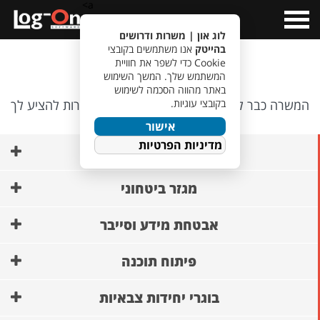
a>
Open
Menu
לוג און | משרות ודרושים
בהייטק
אנו משתמשים בקובצי
אופס…
Cookie כדי לשפר את חוויית
המשתמש שלך. המשך השימוש
באתר מהווה הסכמה לשימוש
בקובצי עוגיות.
המשרה כבר לא קיימת, אבל יש לנו משרות אחרות להציע לך
🙂
אישור
מדיניות הפרטיות
AI ופיתוח מודלים
מגזר ביטחוני
אבטחת מידע וסייבר
פיתוח תוכנה
בוגרי יחידות צבאיות