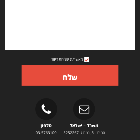
מאשר/ת שליחת דיוור
שלח
משרד – ישראל
טלפון
החילזון 3, רמת גן 5252267
03-5763100