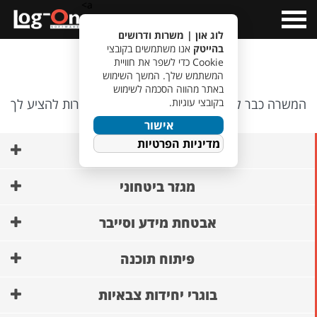
a>
Open
Menu
לוג און | משרות ודרושים
בהייטק
אנו משתמשים בקובצי
אופס…
Cookie כדי לשפר את חוויית
המשתמש שלך. המשך השימוש
באתר מהווה הסכמה לשימוש
בקובצי עוגיות.
המשרה כבר לא קיימת, אבל יש לנו משרות אחרות להציע לך
🙂
אישור
מדיניות הפרטיות
AI ופיתוח מודלים
מגזר ביטחוני
אבטחת מידע וסייבר
פיתוח תוכנה
בוגרי יחידות צבאיות