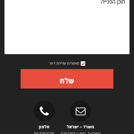
הפנייה
מאשר/ת שליחת דיוור
שלח
משרד – ישראל
טלפון
החילזון 3, רמת גן 5252267
03-5763100