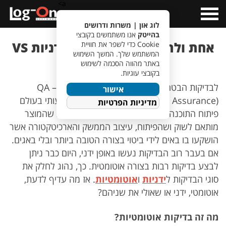
a>
Open
Menu
לוג און | משרות ודרושים
בהייטק
אנו משתמשים בקובצי
אחת ולתמיד – בדיקות QA ידניות VS
Cookie כדי לשפר את חוויית
המשתמש שלך. המשך השימוש
בדיקות אוטומטיות
באתר מהווה הסכמה לשימוש
בקובצי עוגיות.
לבדיקות הבטחת האיכות, או בשמן המוכר יותר – QA
אישור
(Quality Assurance), יש חלק מכובד ומשמעותי בעולם
מדיניות הפרטיות
פיתוח התוכנה. על אנשי הבטחת האיכות לוודא שהמוצר
מותאם לשוק ושהפיתוח, עיצוב הממשק והארכיטקטורה אשר
הושקעו בו באים לידי ביטוי בצורה הטובה ביותר ובלי באגים.
אם בעבר רוב הבדיקות נעשו באופן ידני, היום כבר ניתן
לבצע בדיקות רבות בצורה אוטומטית. כך, נהוג לחלק את
סוגי הבדיקות ל
ידניות
ו
אוטומטיות
. אז מה עדיף לדעת,
אוטומטי, ידני או שאולי את שניהם?
מה זה בדיקות
אוטומטיות?