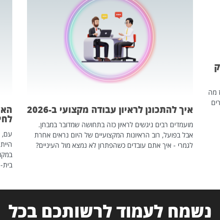
ק
ז מה
ים
איך להתכונן לראיון עבודה מקצועי ב-2026
האם
לחיים
מועמדים רבים ניגשים לראיון כזה בתחושה שמדובר במבחן.
עם, 
אבל בפועל, רוב הראיונות המקצועיים של היום נראים אחרת
הייתה
לגמרי - איך אתם עובדים כשהפתרון לא נמצא מול העיניים?
במקום
בית-
נשמח לעמוד לרשותכם בכל