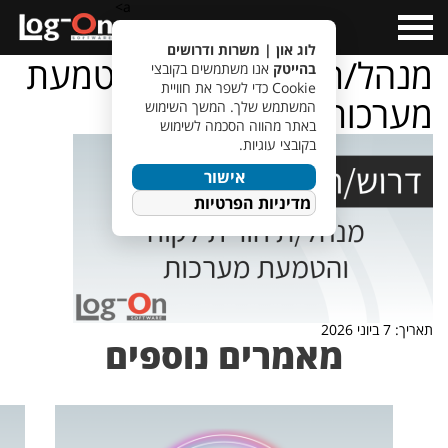
a>
Open
Menu
לוג און | משרות ודרושים
מנהל/ת חוויית לקוח והטמעת
בהייטק
אנו משתמשים בקובצי
Cookie כדי לשפר את חוויית
מערכות
המשתמש שלך. המשך השימוש
באתר מהווה הסכמה לשימוש
בקובצי עוגיות.
אישור
מדיניות הפרטיות
תאריך: 7 ביוני 2026
מאמרים נוספים