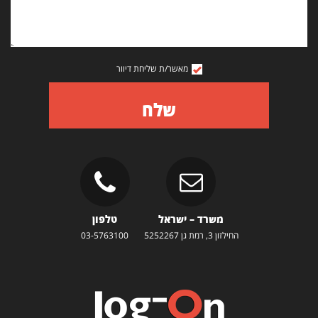
מאשר/ת שליחת דיוור
שלח
משרד – ישראל
טלפון
החילזון 3, רמת גן 5252267
03-5763100