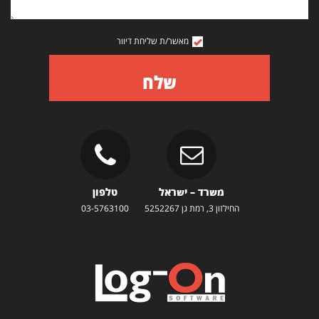
מאשר/ת שליחת דיוור
שלח
משרד – ישראל
טלפון
החילזון 3, רמת גן 5252267
03-5763100