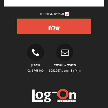
מאשר/ת שליחת דיוור
שלח
משרד – ישראל
טלפון
החילזון 3, רמת גן 5252267
03-5763100