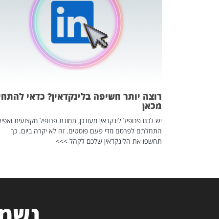
 לדעת להשתמש בזה?
 ב-2026, זו כתבה שהיא בגדר
רוצה יותר חשיפה בלינקדאין? כדאי להתחי
מכאן
יש לכם פרופיל לינקדאין מעודכן, תמונת פרופיל מקצועית ואפיל
התחלתם לפרסם מדי פעם פוסטים. זה לא יקרה ביום. כך
תחשפו את הלינקדאין שלכם לקהל >>>
נשמח