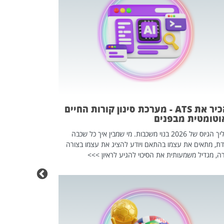
פוטרתם? כ
מה שנראה מצד א
וזו אולי הנקוד
מחוץ לארגון: פיטורים ב־2026 הם ל
להכיר את ATS - מערכת סינון קורות החיים
וטומטית מבפנים
תהליך הגיוס של 2026 בנוי משכבות. מי שמבין איך כל שכבה
דת, מתאים את עצמו בהתאם ויודע להציג את עצמו בצורה
ה, מגדיל משמעותית את הסיכוי להגיע לראיון >>>
מחפשים עב
שכדאי לכם 