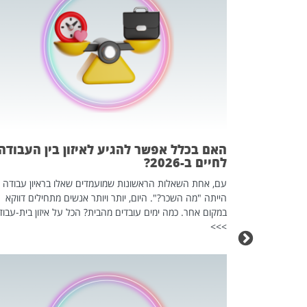
 המשחק
וא כלי שהופך
אז מה זה בדיוק
ים עליו? הכל
האם בכלל אפשר להגיע לאיזון בין העבודה
לחיים ב-2026?
עם, אחת השאלות הראשונות שמועמדים שאלו בראיון עבודה
הייתה "מה השכר?". היום, יותר ויותר אנשים מתחילים דווקא
במקום אחר. כמה ימים עובדים מהבית? הכל על איזון בית-עבוד
>>>
כה השקטה