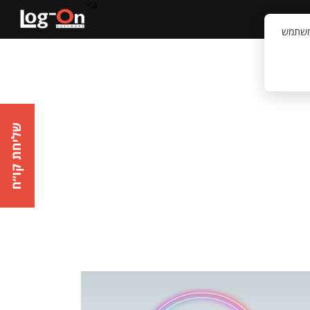
a>
קשר
וויית המשתמש
שליחת קו״ח