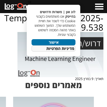
a>
Open
Menu
לוג און | משרות ודרושים
TempletJobsWeb – 2025-
בהייטק
אנו משתמשים בקובצי
Cookie כדי לשפר את חוויית
03-09T141519.538
המשתמש שלך. המשך השימוש
באתר מהווה הסכמה לשימוש
בקובצי עוגיות.
אישור
מדיניות הפרטיות
תאריך: 9 במרץ 2025
מאמרים נוספים