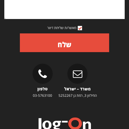
מאשר/ת שליחת דיוור
שלח
משרד – ישראל
טלפון
החילזון 3, רמת גן 5252267
03-5763100